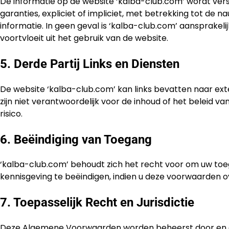
De informatie op de website ‘kalba-club.com’ wordt verst
garanties, expliciet of impliciet, met betrekking tot de 
informatie. In geen geval is ‘kalba-club.com’ aansprakelij
voortvloeit uit het gebruik van de website.
5. Derde Partij Links en Diensten
De website ‘kalba-club.com’ kan links bevatten naar exte
zijn niet verantwoordelijk voor de inhoud of het beleid van
risico.
6. Beëindiging van Toegang
‘kalba-club.com’ behoudt zich het recht voor om uw to
kennisgeving te beëindigen, indien u deze voorwaarden ov
7. Toepasselijk Recht en Jurisdictie
Deze Algemene Voorwaarden worden beheerst door en 