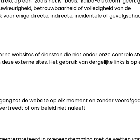
rekt op een “zoals het is” basis. ‘kalba-club.com’ geeft 
nauwkeurigheid, betrouwbaarheid of volledigheid van de
k voor enige directe, indirecte, incidentele of gevolgscha
rne websites of diensten die niet onder onze controle st
 deze externe sites. Het gebruik van dergelijke links is op
egang tot de website op elk moment en zonder voorafga
ertreedt of ons beleid niet naleeft.
geïnterpreteerd in overeenstemming met de wetten va