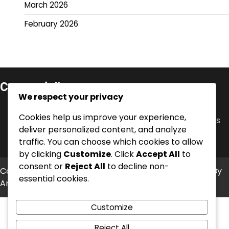
March 2026
February 2026
Categorieën
We respect your privacy
Carrièrehoogtepunten van Zwitserse voetballers
Cookies help us improve your experience,
Internationale Prestaties van Zwitserse Voetballers
deliver personalized content, and analyze
Spelerbiografieën van Zwitserse Voetbalsterren
traffic. You can choose which cookies to allow
by clicking
Customize
. Click
Accept All
to
consent or
Reject All
to decline non-
Copyright © 2026
kalba-club.com
Theme: News Bite By
essential cookies.
Artify Themes
.
Customize
Reject All