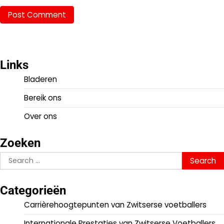
Links
Bladeren
Bereik ons
Over ons
Zoeken
Search
for:
Categorieën
Carrièrehoogtepunten van Zwitserse voetballers
Internationale Prestaties van Zwitserse Voetballers