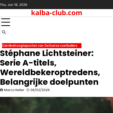
Skip
Thu, Jun 18, 2026
to
kalba-club.com
content
Carrièrehoogtepunten van Zwitserse voetballers
Stéphane Lichtsteiner:
Serie A-titels,
Wereldbekeroptredens,
Belangrijke doelpunten
Marco Keller
06/02/2026