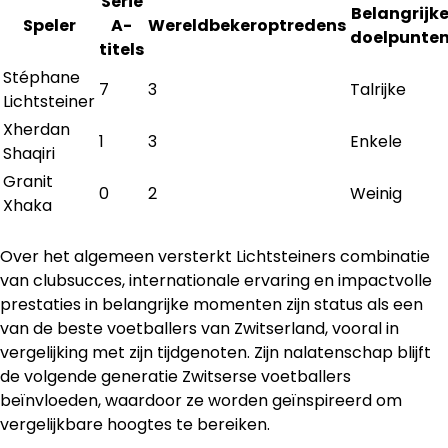
Serie
Belangrijk
Speler
A-
Wereldbekeroptredens
doelpunte
titels
Stéphane
7
3
Talrijke
Lichtsteiner
Xherdan
1
3
Enkele
Shaqiri
Granit
0
2
Weinig
Xhaka
Over het algemeen versterkt Lichtsteiners combinatie
van clubsucces, internationale ervaring en impactvolle
prestaties in belangrijke momenten zijn status als een
van de beste voetballers van Zwitserland, vooral in
vergelijking met zijn tijdgenoten. Zijn nalatenschap blijft
de volgende generatie Zwitserse voetballers
beïnvloeden, waardoor ze worden geïnspireerd om
vergelijkbare hoogtes te bereiken.