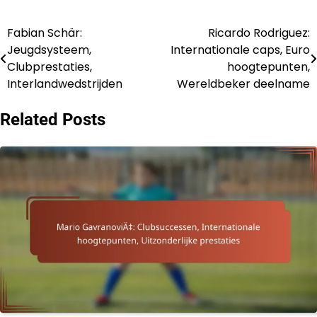
Fabian Schär:
Ricardo Rodriguez:
Post
Jeugdsysteem,
Internationale caps, Euro
navigation
Clubprestaties,
hoogtepunten,
Interlandwedstrijden
Wereldbeker deelname
Related Posts